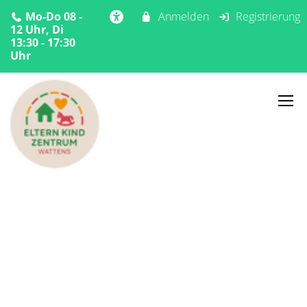
Mo-Do 08 -
Anmelden
Registrierung
12 Uhr, Di
13:30 - 17:30
Uhr
Home
Aktuelles
Rund ums Baby
Aktuelles