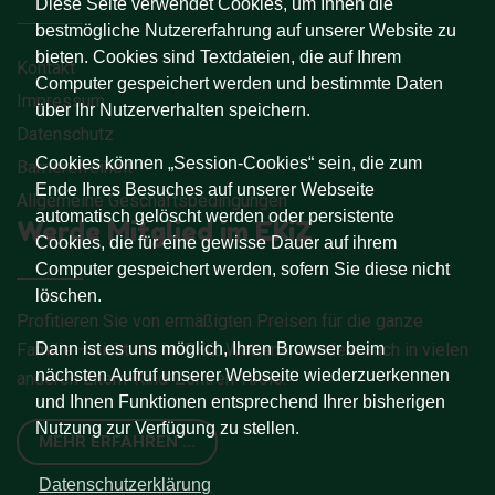
Diese Seite verwendet Cookies, um Ihnen die
bestmögliche Nutzererfahrung auf unserer Website zu
bieten. Cookies sind Textdateien, die auf Ihrem
Kontakt
Computer gespeichert werden und bestimmte Daten
Impressum
über Ihr Nutzerverhalten speichern.
Datenschutz
Cookies können „Session-Cookies“ sein, die zum
Barrierefreiheit
Ende Ihres Besuches auf unserer Webseite
Allgemeine Geschäftsbedingungen
automatisch gelöscht werden oder persistente
Werde Mitglied im EKiZ
Cookies, die für eine gewisse Dauer auf ihrem
Computer gespeichert werden, sofern Sie diese nicht
löschen.
Profitieren Sie von ermäßigten Preisen für die ganze
Dann ist es uns möglich, Ihren Browser beim
Familie – nicht nur im EKiZ Wattens, sondern auch in vielen
nächsten Aufruf unserer Webseite wiederzuerkennen
anderen Eltern-Kind-Zentren Tirols.
und Ihnen Funktionen entsprechend Ihrer bisherigen
Nutzung zur Verfügung zu stellen.
MEHR ERFAHREN ...
Datenschutzerklärung