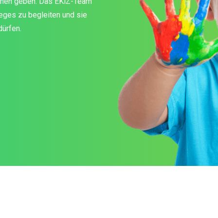
hchen geben. Das EKiZ-Team
Weges zu begleiten und sie
ürfen.