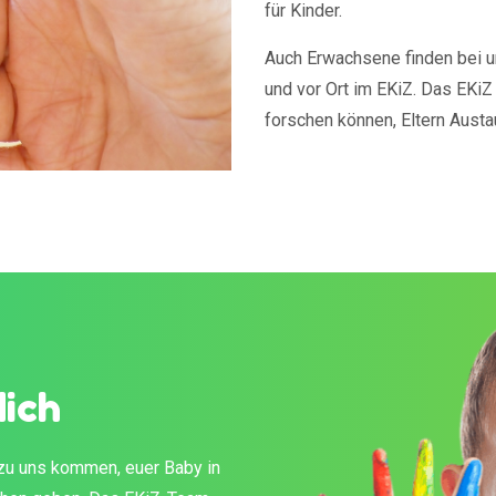
für Kinder.
Auch Erwachsene finden bei u
und vor Ort im EKiZ. Das EKiZ
forschen können, Eltern Aust
dich
 zu uns kommen, euer Baby in