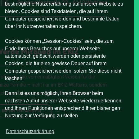
Swarovskistraße 23 - 6112 Wattens
bestmögliche Nutzererfahrung auf unserer Website zu
bieten. Cookies sind Textdateien, die auf Ihrem
Computer gespeichert werden und bestimmte Daten
über Ihr Nutzerverhalten speichern.
Cookies können „Session-Cookies“ sein, die zum
Ende Ihres Besuches auf unserer Webseite
erde Mitglied im EKiZ
automatisch gelöscht werden oder persistente
Cookies, die für eine gewisse Dauer auf ihrem
Computer gespeichert werden, sofern Sie diese nicht
ofitieren Sie von ermäßigten Preisen für die
löschen.
anze Familie – nicht nur im EKiZ Wattens, sondern
ch in vielen anderen Eltern-Kind-Zentren Tirols.
Dann ist es uns möglich, Ihren Browser beim
nächsten Aufruf unserer Webseite wiederzuerkennen
und Ihnen Funktionen entsprechend Ihrer bisherigen
MEHR ERFAHREN ...
Nutzung zur Verfügung zu stellen.
Datenschutzerklärung