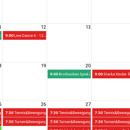
1
12
13
ppern 5 - 14 Jahre // Sommerspass
9:00
Line Dance 6 - 12 Jahre // Sommerspass
8
19
20
9:00
Brotbacken Spiel und Spaß 5 - 14 Jahre
9:00
Starke Kinder f
5
26
27
ust // SportErlebnis Wattens
Schwimmen 24. - 28. August // SportErlebnis Wattens
7:30
Tennis&Bewegung&Schwimmen 24. - 28. August // SportErlebnis W
7:30
Tennis&Bewegung&Schwimmen 24. - 28. A
7:30
Tennis&Bewegun
Erlebnis - Wattens
4. - 28. August // SportErlebnis - Wattens
7:30
Turnen&Bewegung 24. - 28. August // SportErlebnis - Wattens
7:30
Turnen&Bewegung 24. - 28. August // Spo
7:30
Turnen&Bewegun