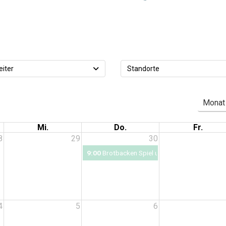
eiter
Standorte
Monat
Mi.
Do.
Fr.
8
29
30
9:00
Brotbacken Spiel und Spaß 5 - 14 Jahre
4
5
6