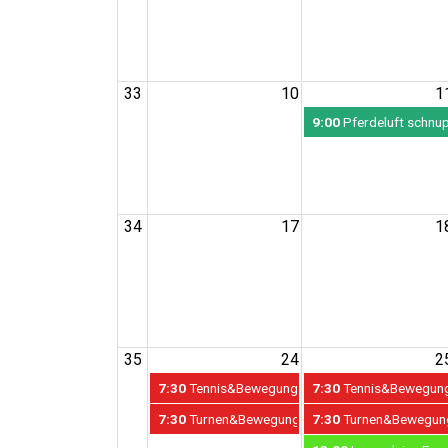
33
10
1
9:00
Pferdeluft schnu
34
17
1
35
24
2
7:30
Tennis&Bewegung&Schwimmen 24. - 28. Aug
7:30
Tennis&Bewegung&
7:30
Turnen&Bewegung 24. - 28. August // Sport
7:30
Turnen&Bewegung 2