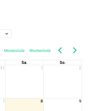
Monatsliste
Wochenliste
Sa.
So.
31
1
2
 // Sommerspass
7
8
9