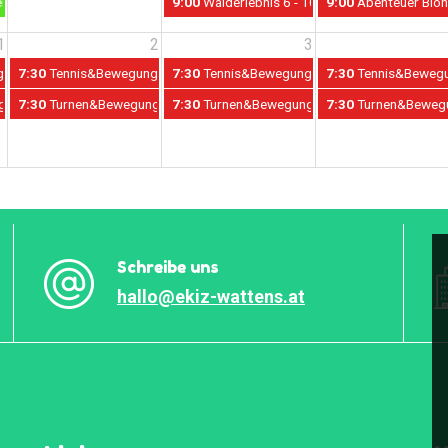
erwehr kennen 5 - 12 Jahre // Sommerspass
9:00
Walderlebnis 6 - 10 Jahre // Sommerspa
9:00
Abenteuer Bioh
1
2
3
. September // SportErlebnis - Wattens
Schwimmen 31. August - 4. September // SportErlebnis - Wattens
7:30
Tennis&Bewegung&Schwimmen 31. August - 4. September // SportE
7:30
Tennis&Bewegung&Schwimmen 31. August 
7:30
Tennis&Bewegun
r ohne Schwimmen // SportErlebnis - Wattens
31. August - 4. September ohne Schwimmen // SportErlebnis - Wattens
7:30
Turnen&Bewegung 31. August - 4. September ohne Schwimmen // Sp
7:30
Turnen&Bewegung 31. August - 4. Septem
7:30
Turnen&Bewegun
Schreibe uns
hallo@ekiz-wattens.at