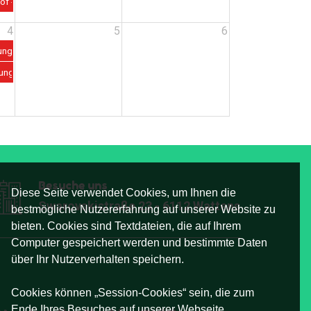
ss
of - Ernten und Genießen 6 - 12 Jahre // Sommerspass
4
5
6
rlebnis - Wattens
- 4. September // SportErlebnis - Wattens
g&Schwimmen 31. August - 4. September // SportErlebnis - Wattens
ortErlebnis - Wattens
ber ohne Schwimmen // SportErlebnis - Wattens
g 31. August - 4. September ohne Schwimmen // SportErlebnis - Wattens
Besuche uns
Diese Seite verwendet Cookies, um Ihnen die
Swarovskistraße 23 - 6112 Wattens
bestmögliche Nutzererfahrung auf unserer Website zu
bieten. Cookies sind Textdateien, die auf Ihrem
Computer gespeichert werden und bestimmte Daten
über Ihr Nutzerverhalten speichern.
Cookies können „Session-Cookies“ sein, die zum
Ende Ihres Besuches auf unserer Webseite