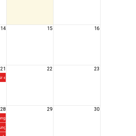
14
15
16
21
22
23
 // Sommerspass
ür eine starke Zukunft 7 - 10 Jahre // Sommerspass
28
29
30
attens
ugust // SportErlebnis Wattens
g&Schwimmen 24. - 28. August // SportErlebnis Wattens
rtErlebnis - Wattens
g 24. - 28. August // SportErlebnis - Wattens