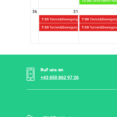
13:00
Lerne deine Feu
36
31
7:30
Tennis&Bewegung&Schwimmen 31. August - 4
7:00
Tennis&Bewegung&
7:30
Turnen&Bewegung 31. August - 4. Septembe
7:30
Turnen&Bewegung 
Ruf uns an
+43 650 862 97 26