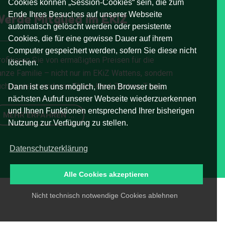
Cookies können „Session-Cookies“ sein, die zum
Ende Ihres Besuches auf unserer Webseite
erde Mitglied im EKiZ
automatisch gelöscht werden oder persistente
Cookies, die für eine gewisse Dauer auf ihrem
Computer gespeichert werden, sofern Sie diese nicht
ofitieren Sie von ermäßigten Preisen für die
löschen.
anze Familie – nicht nur im EKiZ Wattens, sondern
ch in vielen anderen Eltern-Kind-Zentren Tirols.
Dann ist es uns möglich, Ihren Browser beim
nächsten Aufruf unserer Webseite wiederzuerkennen
und Ihnen Funktionen entsprechend Ihrer bisherigen
MEHR ERFAHREN ...
Nutzung zur Verfügung zu stellen.
Datenschutzerklärung
Alle Cookies akzeptieren
Nicht technisch notwendige Cookies ablehnen