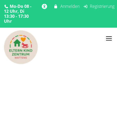
Mo-Do 08 -
Anmelden
Registrierung
12 Uhr, Di
13:30 - 17:30
Uhr
Home
Aktuelles
SportErlebnis - Wattens
Aktuelles