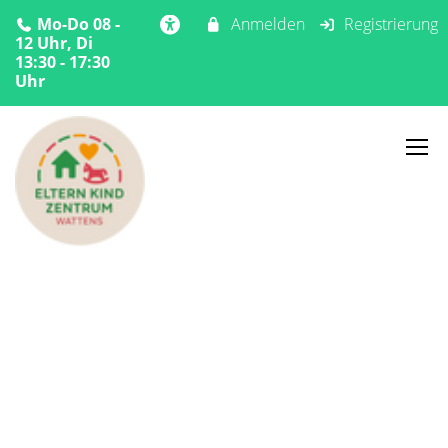
Mo-Do 08 -
Anmelden
Registrierung
12 Uhr, Di
13:30 - 17:30
Uhr
Home
Angebote
Sommer
SportErlebnis-Wattens
SportErlebnis-