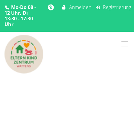
Mo-Do 08 -
Anmelden
Registrierung
12 Uhr, Di
13:30 - 17:30
Uhr
Home
Angebote
Sommer
Sommerspass
Sommerspass