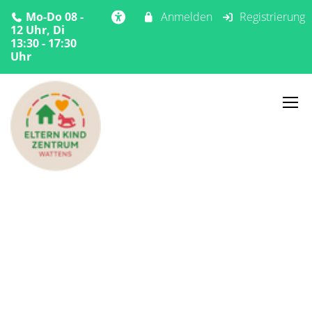
Mo-Do 08 -
Anmelden
Registrierung
12 Uhr, Di
13:30 - 17:30
Uhr
Home
Angebote
Sommer
Sommerspass
Sommerspass