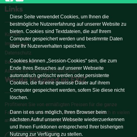
Links
Diese Seite verwendet Cookies, um Ihnen die
bestmögliche Nutzererfahrung auf unserer Website zu
bieten. Cookies sind Textdateien, die auf Ihrem
Kontakt
Computer gespeichert werden und bestimmte Daten
Impressum
über Ihr Nutzerverhalten speichern.
Datenschutz
Cookies können „Session-Cookies“ sein, die zum
Barrierefreiheit
Ende Ihres Besuches auf unserer Webseite
Allgemeine Geschäftsbedingungen
automatisch gelöscht werden oder persistente
Werde Mitglied im EKiZ
Cookies, die für eine gewisse Dauer auf ihrem
Computer gespeichert werden, sofern Sie diese nicht
löschen.
Profitieren Sie von ermäßigten Preisen für die ganze
Dann ist es uns möglich, Ihren Browser beim
Familie – nicht nur im EKiZ Wattens, sondern auch in vielen
nächsten Aufruf unserer Webseite wiederzuerkennen
anderen Eltern-Kind-Zentren Tirols.
und Ihnen Funktionen entsprechend Ihrer bisherigen
Nutzung zur Verfügung zu stellen.