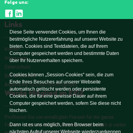
Folge uns:
Links
Diese Seite verwendet Cookies, um Ihnen die
bestmögliche Nutzererfahrung auf unserer Website zu
bieten. Cookies sind Textdateien, die auf Ihrem
Kontakt
Computer gespeichert werden und bestimmte Daten
Impressum
über Ihr Nutzerverhalten speichern.
Datenschutz
Cookies können „Session-Cookies“ sein, die zum
Barrierefreiheit
Ende Ihres Besuches auf unserer Webseite
Allgemeine Geschäftsbedingungen
automatisch gelöscht werden oder persistente
Werde Mitglied im EKiZ
Cookies, die für eine gewisse Dauer auf ihrem
Computer gespeichert werden, sofern Sie diese nicht
löschen.
Profitieren Sie von ermäßigten Preisen für die ganze
Dann ist es uns möglich, Ihren Browser beim
Familie – nicht nur im EKiZ Wattens, sondern auch in vielen
nächsten Aufruf unserer Webseite wiederzuerkennen
anderen Eltern-Kind-Zentren Tirols.