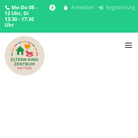
Mo-Do 08 -
Anmelden
Registrierung
12 Uhr, Di
13:30 - 17:30
Uhr
Home
Angebote
Sommer
Sommerspass
Sommerspass