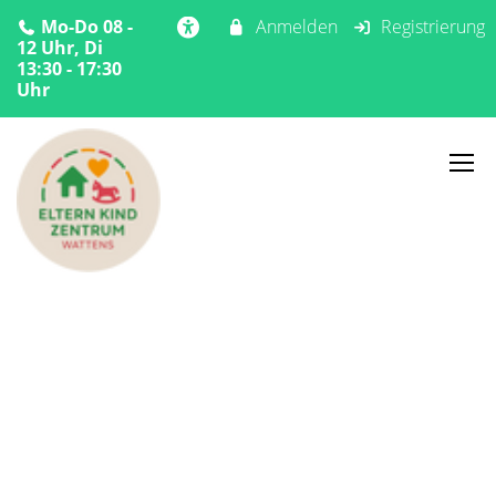
Mo-Do 08 -
Anmelden
Registrierung
12 Uhr, Di
13:30 - 17:30
Uhr
Home
Angebote
Sommer
Sommerspass
Sommerspass