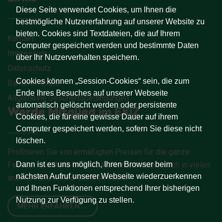
Diese Seite verwendet Cookies, um Ihnen die
bestmögliche Nutzererfahrung auf unserer Website zu
bieten. Cookies sind Textdateien, die auf Ihrem
Kontakt
Computer gespeichert werden und bestimmte Daten
Impressum
über Ihr Nutzerverhalten speichern.
Datenschutz
Cookies können „Session-Cookies“ sein, die zum
Barrierefreiheit
Ende Ihres Besuches auf unserer Webseite
Allgemeine Geschäftsbedingungen
automatisch gelöscht werden oder persistente
Werde Mitglied im EKiZ
Cookies, die für eine gewisse Dauer auf ihrem
Computer gespeichert werden, sofern Sie diese nicht
löschen.
Profitieren Sie von ermäßigten Preisen für die ganze
Dann ist es uns möglich, Ihren Browser beim
Familie – nicht nur im EKiZ Wattens, sondern auch in vielen
nächsten Aufruf unserer Webseite wiederzuerkennen
anderen Eltern-Kind-Zentren Tirols.
und Ihnen Funktionen entsprechend Ihrer bisherigen
Nutzung zur Verfügung zu stellen.
MEHR ERFAHREN ...