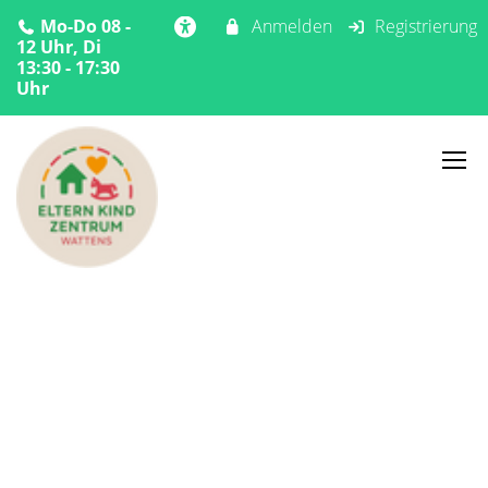
Mo-Do 08 -
Anmelden
Registrierung
12 Uhr, Di
13:30 - 17:30
Uhr
Home
Angebote
Kurse
Eltern-Kind-Bewegungsgruppen
Eltern-Kind-